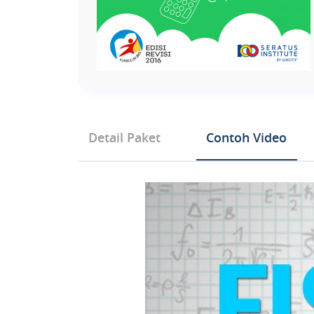
Detail Paket
Contoh Video
Tipe Produk Mata Pelajaran
Fisika Kelas 7 SMP EDISI REVISI
Fisika Kelas 8 SMP EDISI REVISI
BAB 1 BESARAN SATUAN