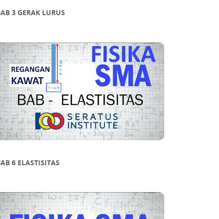
BAB 3 GERAK LURUS
UKAN
an dari kalkulus. Ia
AB 6 ELASTISITAS