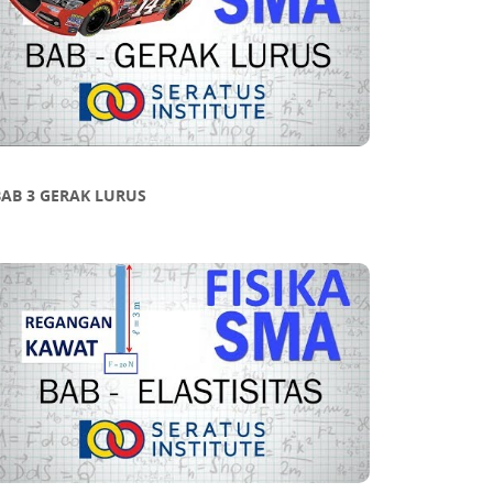
UKAN
BAB 3 GERAK LURUS
an dari kalkulus. Ia