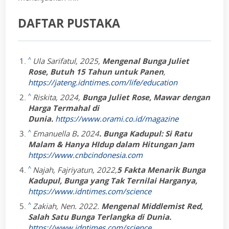
DAFTAR PUSTAKA
^
Ula Sarifatul, 2025,
Mengenal Bunga Juliet
Rose, Butuh 15 Tahun untuk Panen
,
https://jateng.idntimes.com/life/education
^
Riskita, 2024,
Bunga Juliet Rose, Mawar dengan
Harga Termahal di
Dunia.
https://www.orami.co.id/magazine
^
Emanuella B
.
2024
. Bunga Kadupul: Si Ratu
Malam & Hanya HIdup dalam Hitungan Jam
https://www.cnbcindonesia.com
^
Najah, Fajriyatun,
2022,
5 Fakta Menarik Bunga
Kadupul, Bunga yang Tak Ternilai Harganya,
https://www.idntimes.com/science
^
Zakiah, Nen. 2022.
Mengenal Middlemist Red,
Salah Satu Bunga Terlangka di Dunia.
https://www.idntimes.com/science