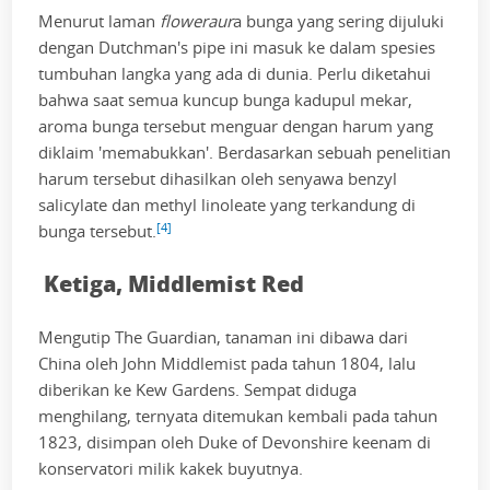
Menurut laman
floweraur
a bunga yang sering dijuluki
dengan Dutchman's pipe ini masuk ke dalam spesies
tumbuhan langka yang ada di dunia. Perlu diketahui
bahwa saat semua kuncup bunga kadupul mekar,
aroma bunga tersebut menguar dengan harum yang
diklaim 'memabukkan'. Berdasarkan sebuah penelitian
harum tersebut dihasilkan oleh senyawa benzyl
salicylate dan methyl linoleate yang terkandung di
[4]
bunga tersebut.
Ketiga, Middlemist Red
Mengutip The Guardian, tanaman ini dibawa dari
China oleh John Middlemist pada tahun 1804, lalu
diberikan ke Kew Gardens. Sempat diduga
menghilang, ternyata ditemukan kembali pada tahun
1823, disimpan oleh Duke of Devonshire keenam di
konservatori milik kakek buyutnya.