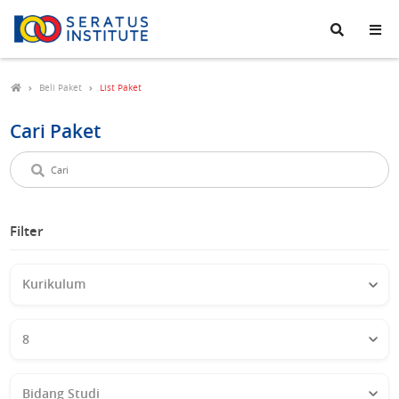
Seratus
Institute
Beli Paket
List Paket
Cari Paket
Cari
paket
Filter
Kurikulum
Kelas
Bidang