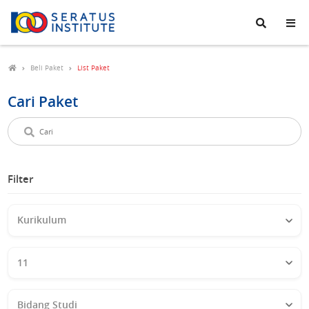
Seratus
Institute
Beli Paket
List Paket
Cari Paket
Cari
paket
Filter
Kurikulum
Kelas
Bidang