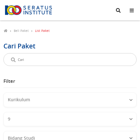
Seratus
Institute
Beli Paket
List Paket
Cari Paket
Cari
paket
Filter
Kurikulum
Kelas
Bidang