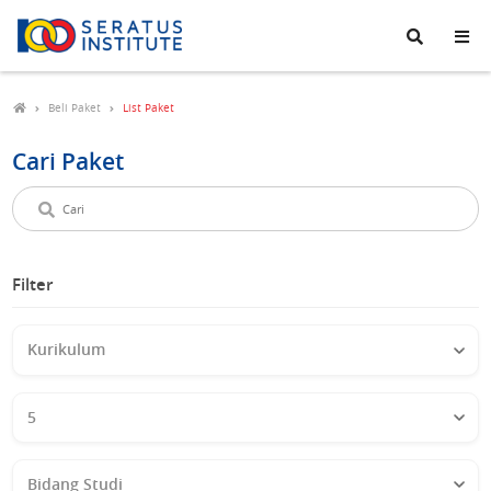
Seratus
Institute
Beli Paket
List Paket
Cari Paket
Cari
paket
Filter
Kurikulum
Kelas
Bidang