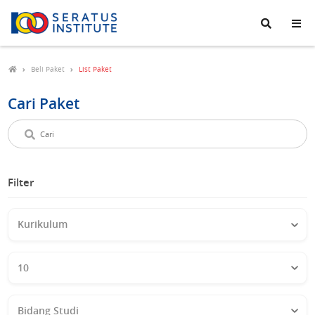
Seratus
Institute
Beli Paket
List Paket
Cari Paket
Cari
paket
Filter
Kurikulum
Kelas
Bidang